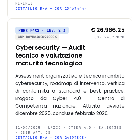
MINIMIS
DETTAGLIO RNA — COR 25467444
↗
€ 26.966,25
PNRR M4C2 · INV. 2.3
CUP B87H23000950004
COR 24597898
Cybersecurity — Audit
tecnico e valutazione
maturità tecnologica
Assessment organizzativo e tecnico in ambito
cybersecurity, roadmap di intervento, verifica
di conformità a standard e best practice.
Erogato da Cyber 4.0 — Centro di
Competenza nazionale. Attività avviate
dicembre 2025, concluse febbraio 2026.
11/09/2025 · LAZIO · CYBER 4.0 · SA.107368
· GBER ART. 28
DETTAGLIO RNA — COR 24597898
↗