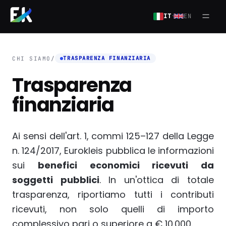
Salta al contenuto principale
·
IT
EN
Apri
TRASPARENZA FINANZIARIA
CHI SIAMO
/
Trasparenza
finanziaria
Ai sensi dell'art. 1, commi 125–127 della Legge
n. 124/2017, Eurokleis pubblica le informazioni
sui
benefici economici ricevuti da
soggetti pubblici
. In un'ottica di totale
trasparenza, riportiamo tutti i contributi
ricevuti, non solo quelli di importo
complessivo pari o superiore a € 10.000.