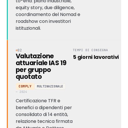
to-end: piano industriale,
equity story, due diligence,
coordinamento del Nomad e
roadshow con investitori
istituzionali.
02
TEMPI DI CONSEGNA
Valutazione
5 giorni lavorativi
attuariale IAS 19
per gruppo
quotato
MULTINAZIONALE
COMPLY
— 2024
Certificazione TFR e
benefici a dipendenti per
consolidato di 14 entità,
relazione tecnica firmata