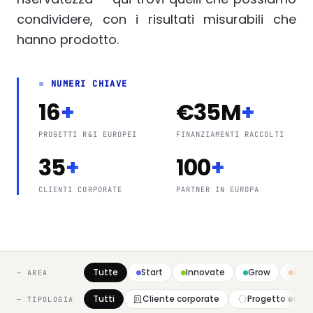
condividere, con i risultati misurabili che
hanno prodotto.
NUMERI CHIAVE
16
+
€35M
+
PROGETTI R&I EUROPEI
FINANZIAMENTI RACCOLTI
35
+
100
+
CLIENTI CORPORATE
PARTNER IN EUROPA
Tutte
Start
Innovate
Grow
Com
— AREA
Tutti
Cliente corporate
Progetto euro
— TIPOLOGIA