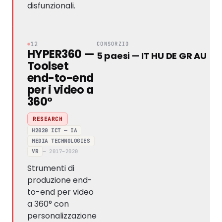
disfunzionali.
12
CONSORZIO
HYPER360 —
5 paesi — IT HU DE GR AU
Toolset
end-to-end
per i video a
360°
RESEARCH
H2020 ICT — IA
MEDIA TECHNOLOGIES
VR
— 2017–2020
Strumenti di
produzione end-
to-end per video
a 360° con
personalizzazione