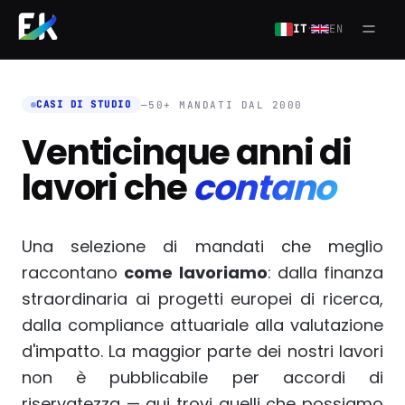
Salta al contenuto principale
·
IT
EN
Apri
CASI DI STUDIO
—
50+ MANDATI DAL 2000
Venticinque anni di
lavori che
contano
Una selezione di mandati che meglio
raccontano
come lavoriamo
: dalla finanza
straordinaria ai progetti europei di ricerca,
dalla compliance attuariale alla valutazione
d'impatto. La maggior parte dei nostri lavori
non è pubblicabile per accordi di
riservatezza — qui trovi quelli che possiamo