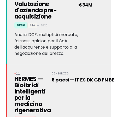
Valutazione
€34M
d'azienda pre-
acquisizione
M&A
— 2023
GROW
Analisi DCF, multipli di mercato,
fairness opinion per il CdA
dell'acquirente e supporto alla
negoziazione del prezzo.
11
CONSORZIO
HERMES —
6 paesi — IT ES DK GB FN BE
Bioibridi
intelligenti
per la
medicina
rigenerativa