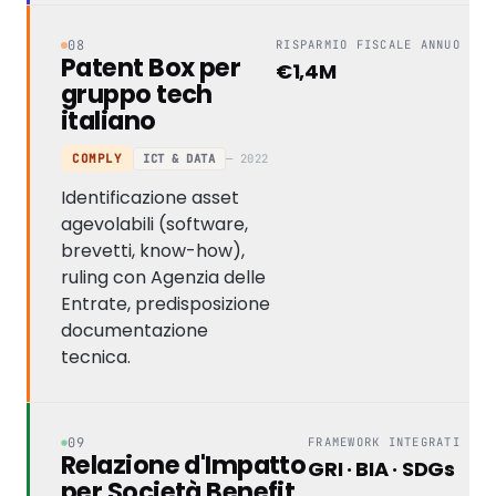
08
RISPARMIO FISCALE ANNUO
Patent Box per
€1,4M
gruppo tech
italiano
ICT & DATA
— 2022
COMPLY
Identificazione asset
agevolabili (software,
brevetti, know-how),
ruling con Agenzia delle
Entrate, predisposizione
documentazione
tecnica.
09
FRAMEWORK INTEGRATI
Relazione d'Impatto
GRI · BIA · SDGs
per Società Benefit