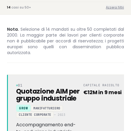
14
casi su 50+
Azzera filtri
Elenco casi di studio
Nota.
Selezione di 14 mandati su oltre 50 completati dal
2000. La maggior parte dei lavori per clienti corporate
non è pubblicabile per accordi di riservatezza; i progetti
europei sono quelli con dissemination pubblica
autorizzata.
01
CAPITALE RACCOLTO
Quotazione AIM per
€12M in 9 mesi
gruppo industriale
MANIFATTURIERO
GROW
CLIENTE CORPORATE
— 2023
Accompagnamento end-