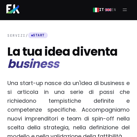
Salta al contenuto principale
·
IT
EN
Apri
START
SERVIZI
/
La tua idea diventa
business
Una start-up nasce da un'idea di business e
si articola in una serie di passi che
richiedono tempistiche definite e
competenze specifiche. Accompagniamo
nuovi imprenditori e team di spin-off nella
scelta della strategia, nella definizione del
modello e nella validazione della fattibilità.