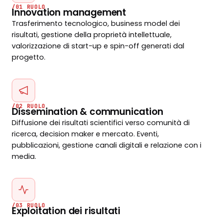
/01 RUOLO
Innovation management
Trasferimento tecnologico, business model dei
risultati, gestione della proprietà intellettuale,
valorizzazione di start-up e spin-off generati dal
progetto.
/02 RUOLO
Dissemination & communication
Diffusione dei risultati scientifici verso comunità di
ricerca, decision maker e mercato. Eventi,
pubblicazioni, gestione canali digitali e relazione con i
media.
/03 RUOLO
Exploitation dei risultati