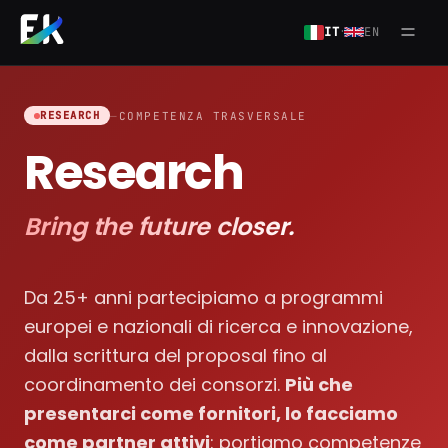
Salta al contenuto principale
·
IT
EN
Apri
RESEARCH
—
COMPETENZA TRASVERSALE
Research
Bring the future closer.
Da 25+ anni partecipiamo a programmi
europei e nazionali di ricerca e innovazione,
dalla scrittura del proposal fino al
coordinamento dei consorzi.
Più che
presentarci come fornitori, lo facciamo
come partner attivi
: portiamo competenze