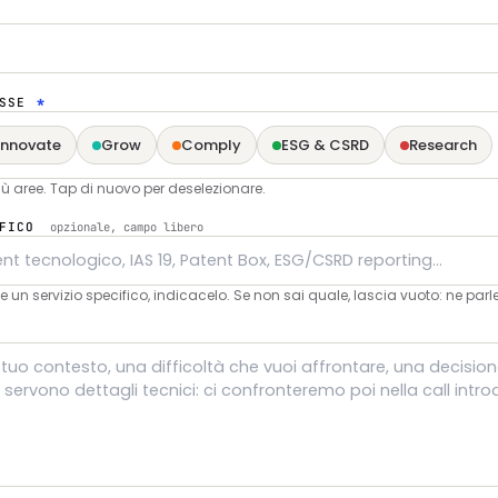
ESSE
*
Innovate
Grow
Comply
ESG & CSRD
Research
ù aree. Tap di nuovo per deselezionare.
IFICO
opzionale, campo libero
e un servizio specifico, indicacelo. Se non sai quale, lascia vuoto: ne par