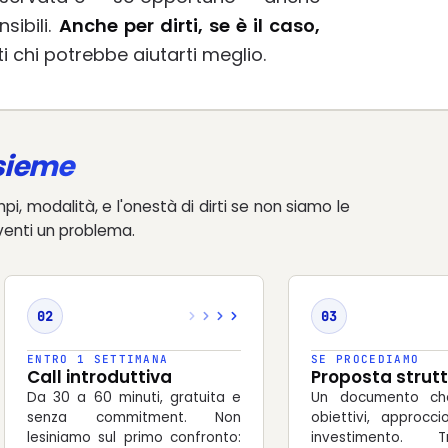
sibili.
Anche per dirti, se è il caso,
ti chi potrebbe aiutarti meglio.
sieme
i, modalità, e l'onestà di dirti se non siamo le
venti un problema.
02
03
ENTRO 1 SETTIMANA
SE PROCEDIAMO
Call introduttiva
Proposta strut
Da 30 a 60 minuti, gratuita e
Un documento che
senza commitment. Non
obiettivi, approcc
lesiniamo sul primo confronto:
investimento. Tr