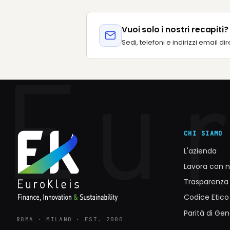
Vuoi solo i nostri recapiti?
Sedi, telefoni e indirizzi email dir
CHI SIAMO
L'azienda
Lavora con n
Trasparenza 
Codice Etic
Parità di Ge
ROMA · MILANO · EST. 2000