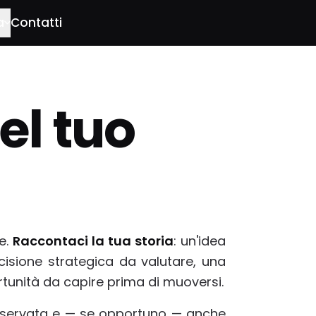
a
Contatti
el tuo
e.
Raccontaci la tua storia
: un'idea
cisione strategica da valutare, una
rtunità da capire prima di muoversi.
riservata e — se opportuno — anche