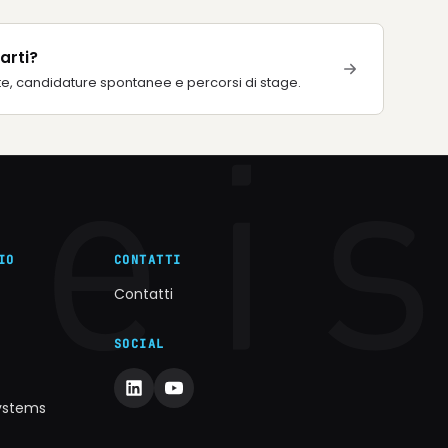
arti?
te, candidature spontanee e percorsi di stage.
IO
CONTATTI
Contatti
SOCIAL
Systems