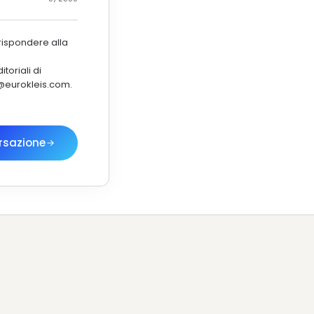
rispondere alla
toriali di
y@eurokleis.com.
rsazione