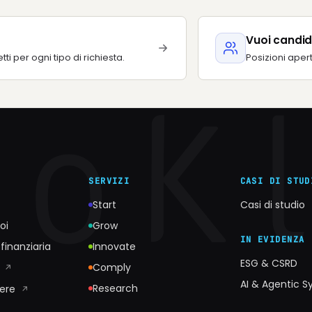
Vuoi candid
etti per ogni tipo di richiesta.
Posizioni aper
SERVIZI
CASI DI STUD
Start
Casi di studio
oi
Grow
IN EVIDENZA
finanziaria
Innovate
ESG & CSRD
o
Comply
↗
AI & Agentic 
Research
nere
↗