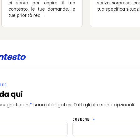
ci serve per capire il tuo
senza sorprese, cos
contesto, le tue domande, le
tua specifica situaz
tue priorità reali.
ntesto
TTO
da qui
ssegnati con
*
sono obbligatori. Tutti gli altri sono opzionali.
COGNOME
*