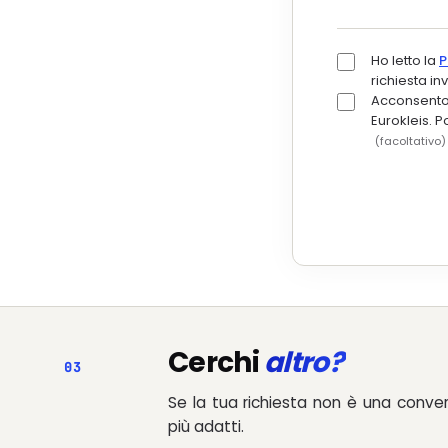
Ho letto la
P
richiesta i
Acconsento a
Eurokleis. 
(facoltativo)
Cerchi
altro?
03
Se la tua richiesta non è una conve
più adatti.