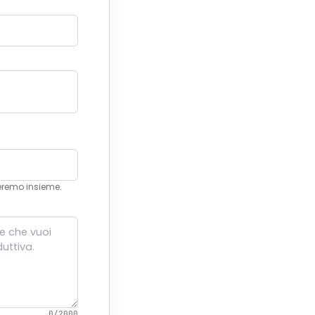
leremo insieme.
0/2000