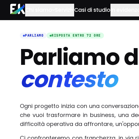
Salta al contenuto principale
Chi siamo
Servizi
Casi di studio
In evidenz
PARLIAMO
RISPOSTA ENTRO 72 ORE
Parliamo d
contesto
Ogni progetto inizia con una conversazion
che vuoi trasformare in business, una de
difficoltà operativa da affrontare, un'oppo
Ci confronteremo con franchezza, in via 