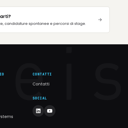
arti?
te, candidature spontanee e percorsi di stage.
IO
CONTATTI
Contatti
SOCIAL
Systems