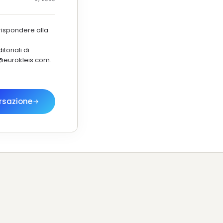
rispondere alla
toriali di
y@eurokleis.com.
rsazione