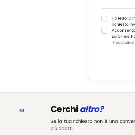
Ho letto la
P
richiesta i
Acconsento a
Eurokleis. 
(facoltativo)
Cerchi
altro?
03
Se la tua richiesta non è una conve
più adatti.