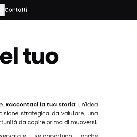
a
Contatti
el tuo
e.
Raccontaci la tua storia
: un'idea
cisione strategica da valutare, una
rtunità da capire prima di muoversi.
riservata e — se opportuno — anche