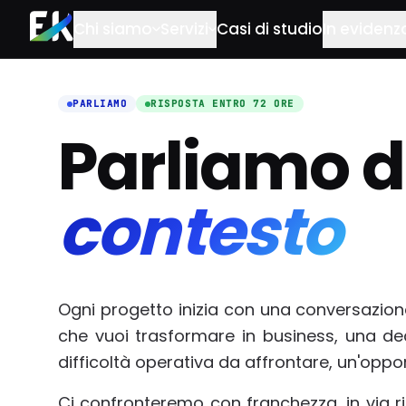
Salta al contenuto principale
Chi siamo
Servizi
Casi di studio
In evidenz
PARLIAMO
RISPOSTA ENTRO 72 ORE
Parliamo d
contesto
Ogni progetto inizia con una conversazion
che vuoi trasformare in business, una de
difficoltà operativa da affrontare, un'oppo
Ci confronteremo con franchezza, in via 