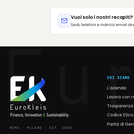
Vuoi solo i nostri recapiti?
Sedi, telefoni e indirizzi email dir
CHI SIAMO
L'azienda
Lavora con n
Trasparenza 
Codice Etic
Parità di Ge
ROMA · MILANO · EST. 2000