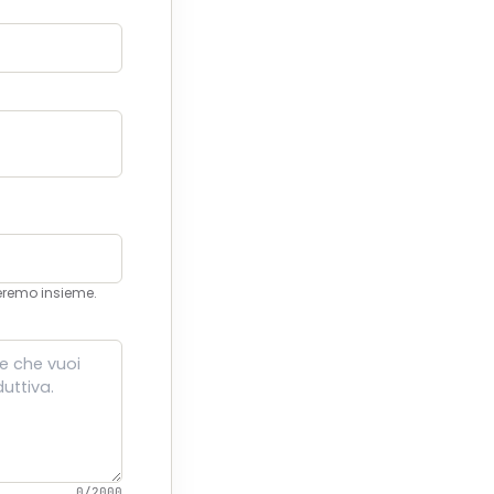
leremo insieme.
0/2000