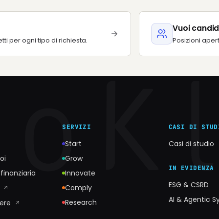
Vuoi candid
etti per ogni tipo di richiesta.
Posizioni aper
SERVIZI
CASI DI STUD
Start
Casi di studio
oi
Grow
IN EVIDENZA
finanziaria
Innovate
ESG & CSRD
o
Comply
↗
AI & Agentic 
Research
nere
↗