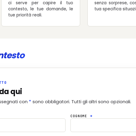
ci serve per capire il tuo
senza sorprese, cos
contesto, le tue domande, le
tua specifica situaz
tue priorità reali.
ntesto
TTO
da qui
ssegnati con
*
sono obbligatori. Tutti gli altri sono opzionali.
COGNOME
*