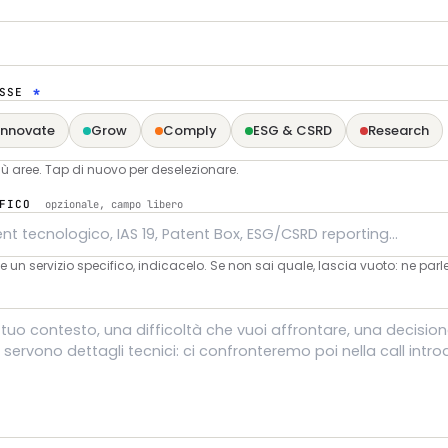
ESSE
*
Innovate
Grow
Comply
ESG & CSRD
Research
ù aree. Tap di nuovo per deselezionare.
IFICO
opzionale, campo libero
e un servizio specifico, indicacelo. Se non sai quale, lascia vuoto: ne par