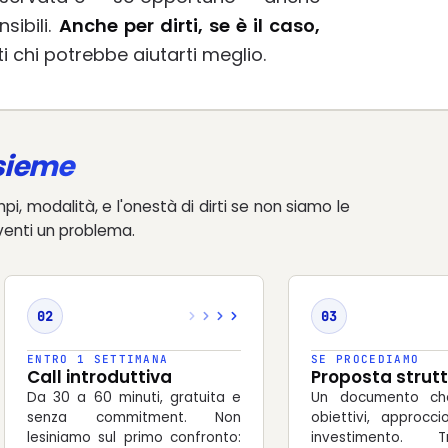
sibili.
Anche per dirti, se è il caso,
ti chi potrebbe aiutarti meglio.
sieme
i, modalità, e l'onestà di dirti se non siamo le
venti un problema.
02
03
ENTRO 1 SETTIMANA
SE PROCEDIAMO
Call introduttiva
Proposta strut
Da 30 a 60 minuti, gratuita e
Un documento che
senza commitment. Non
obiettivi, approcc
lesiniamo sul primo confronto:
investimento. Tr